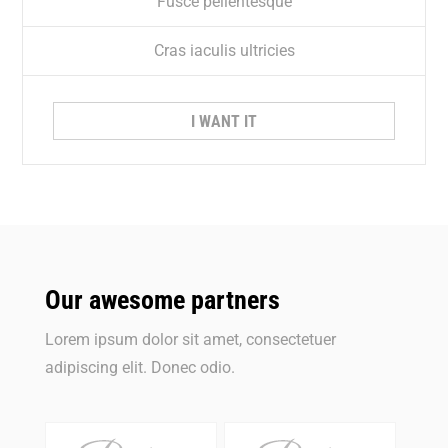
Fusce pellentesque
Cras iaculis ultricies
I WANT IT
Our awesome partners
Lorem ipsum dolor sit amet, consectetuer
adipiscing elit. Donec odio.