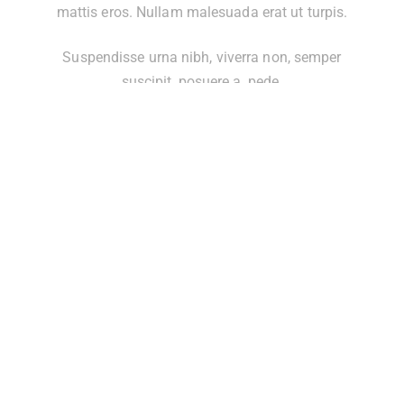
mattis eros. Nullam malesuada erat ut turpis.
Suspendisse urna nibh, viverra non, semper
suscipit, posuere a, pede.
Services
Web Design
Development
Graphic Design
Illustration
Branding
Company