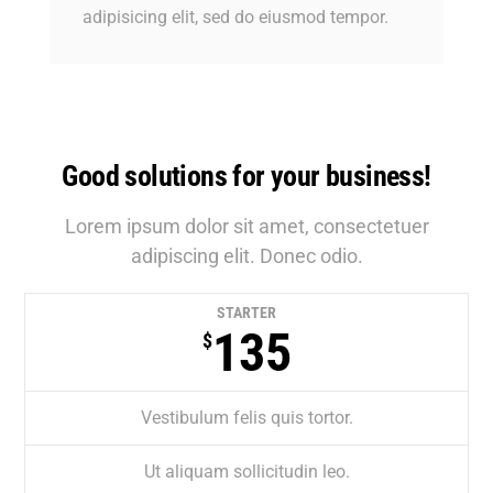
adipisicing elit, sed do eiusmod tempor.
Good solutions for your business!
Lorem ipsum dolor sit amet, consectetuer
adipiscing elit. Donec odio.
STARTER
135
$
Vestibulum felis quis tortor.
Ut aliquam sollicitudin leo.